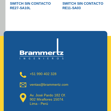
SWITCH SIN CONTACTO
SWITCH SIN CONTACTO
RE27-SA10L
RE11-SA03
+51 990 402 328
ventas@brammertz.com
Av. José Pardo 182 Of.
902 Miraflores 15074.
Lima - Perú