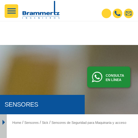
CONSULTA
EN LÍNEA
SENSORES
Home
Sensores
Sick
Sensores de Seguridad para Maquinaria y accesorios
In