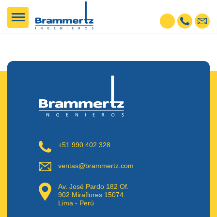
+51 990 402 328
ventas@brammertz.com
Av. José Pardo 182 Of.
902 Miraflores 15074.
Lima - Perú