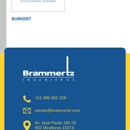
BURKERT
+51 990 402 328
ventas@brammertz.com
Av. José Pardo 182 Of.
902 Miraflores 15074.