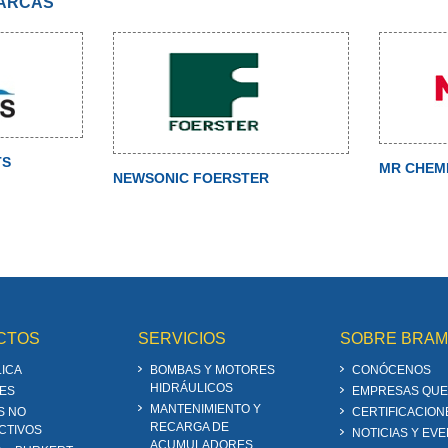
MARCAS
TS
MR CHEM
NEWSONIC FOERSTER
CTOS
SERVICIOS
SOBRE BRA
ICA
BOMBAS Y MOTORES
CONÓCENOS
HIDRÁULICOS
ES
EMPRESAS QUE
MANTENIMIENTO Y
S NO
CERTIFICACION
RECARGA DE
CTIVOS
NOTICIAS Y EV
ACUMULADORES