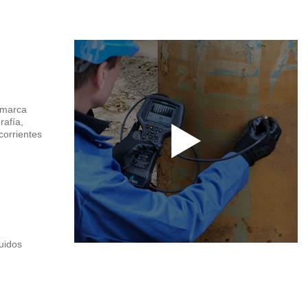
 marca
rafía,
corrientes
uidos