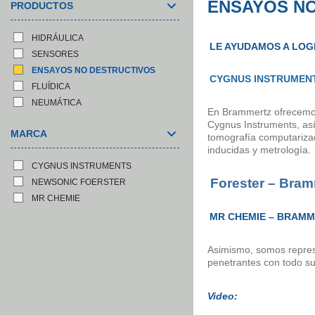
ENSAYOS N
PRODUCTOS
HIDRÁULICA
LE AYUDAMOS A LOG
SENSORES
ENSAYOS NO DESTRUCTIVOS
CYGNUS INSTRUMENT
FLUÍDICA
NEUMÁTICA
En Brammertz ofrecemo
Cygnus Instruments, as
MARCA
tomografía computarizada
inducidas y metrología.
CYGNUS INSTRUMENTS
Forester – Bram
NEWSONIC FOERSTER
MR CHEMIE
MR CHEMIE – BRAMM
Asimismo, somos repres
penetrantes con todo su
Video: