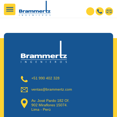
+51 990 402 328
ventas@brammertz.com
Av. José Pardo 182 Of.
902 Miraflores 15074.
Lima - Perú