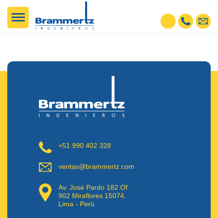
+51 990 402 328
ventas@brammertz.com
Av. José Pardo 182 Of.
902 Miraflores 15074.
Lima - Perú