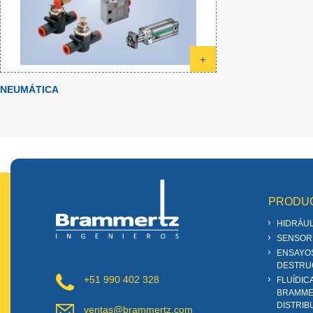
+
NEUMÁTICA
PRODU
HIDRÁUL
SENSOR
ENSAYO
DESTRU
+51 990 402 328
FLUÍDIC
BRAMME
DISTRIB
ventas@brammertz.com