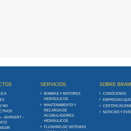
CTOS
SERVICIOS
SOBRE BRA
ICA
BOMBAS Y MOTORES
CONÓCENOS
HIDRÁULICOS
ES
EMPRESAS QUE
MANTENIMIENTO Y
S NO
CERTIFICACION
RECARGA DE
CTIVOS
NOTICIAS Y EV
ACUMULADORES
A – BURKERT –
HIDRÁULICOS
RTZ
FLUSHING DE SISTEMAS
UIDOR