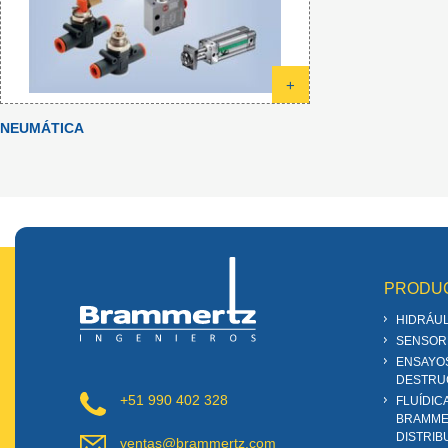
+
NEUMÁTICA
PRODU
HIDRÁUL
SENSOR
ENSAYO
DESTRU
+51 990 402 328
FLUÍDIC
BRAMME
DISTRIB
ventas@brammertz.com