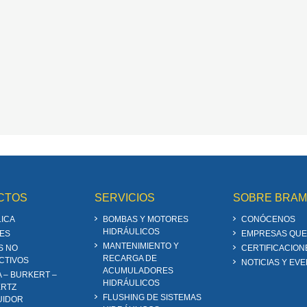
CTOS
SERVICIOS
SOBRE BRA
ICA
BOMBAS Y MOTORES
CONÓCENOS
HIDRÁULICOS
ES
EMPRESAS QUE
MANTENIMIENTO Y
S NO
CERTIFICACION
RECARGA DE
CTIVOS
NOTICIAS Y EV
ACUMULADORES
A – BURKERT –
HIDRÁULICOS
RTZ
FLUSHING DE SISTEMAS
UIDOR