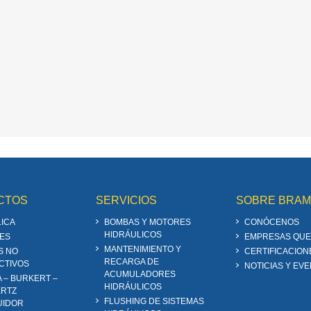
CTOS
SERVICIOS
SOBRE BRA
ICA
BOMBAS Y MOTORES
CONÓCENOS
HIDRÁULICOS
ES
EMPRESAS QUE
MANTENIMIENTO Y
S NO
CERTIFICACION
RECARGA DE
CTIVOS
NOTICIAS Y EV
ACUMULADORES
A – BURKERT –
HIDRÁULICOS
RTZ
FLUSHING DE SISTEMAS
UIDOR