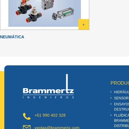
+
NEUMÁTICA
PRODU
HIDRÁUL
SENSOR
ENSAYO
DESTRU
+51 990 402 328
FLUÍDIC
BRAMME
DISTRIB
ventas@brammertz.com