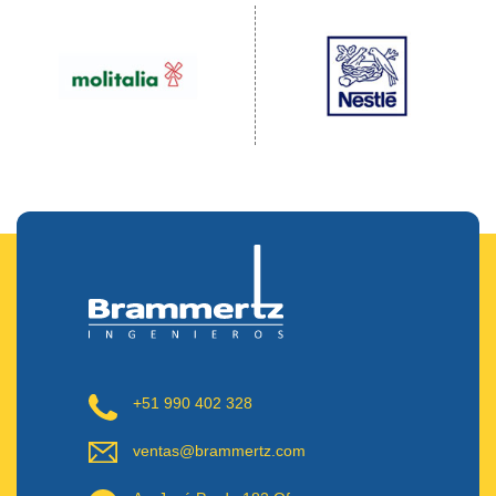
+51 990 402 328
ventas@brammertz.com