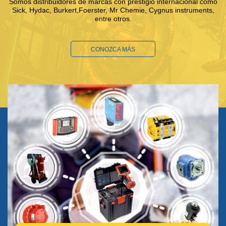
Somos distribuidores de marcas con prestigio internacional como
Sick, Hydac, Burkert,Foerster, Mr Chemie, Cygnus instruments,
entre otros.
CONOZCA MÁS
HIDRÁULICA
SENSORES
ENSAYOS NO DESTRUCTIVOS
FLUÍDICA - BURKERT - BRAMMERTZ
DISTRIBUIDOR AUTORIZADO
NEUMÁTICA