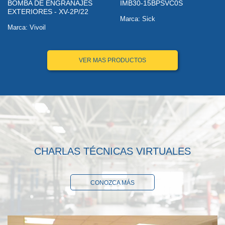
BOMBA DE ENGRANAJES
IMB30-15BPSVC0S
EXTERIORES - XV-2P/22
Marca: Sick
Marca: Vivoil
VER MAS PRODUCTOS
CHARLAS TÉCNICAS VIRTUALES
CONOZCA MÁS