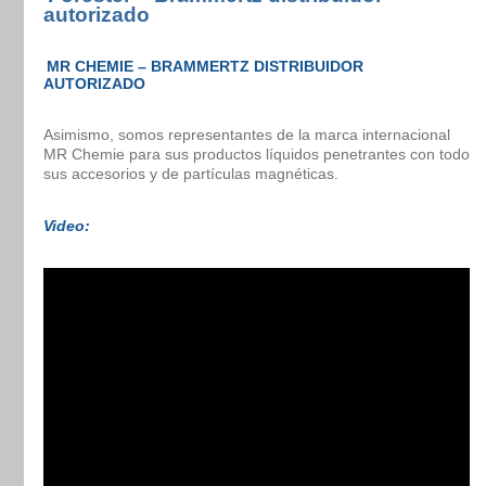
autorizado
MR CHEMIE – BRAMMERTZ DISTRIBUIDOR
AUTORIZADO
Asimismo, somos representantes de la marca internacional
MR Chemie para sus productos líquidos penetrantes con todo
sus accesorios y de partículas magnéticas.
Video: