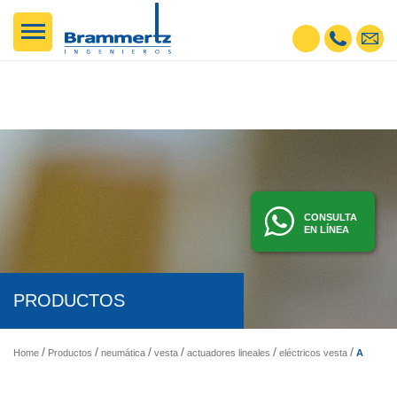
CONSULTA
EN LÍNEA
PRODUCTOS
Actuadores Eléctricos Serie ESNW
Home
Productos
neumática
vesta
actuadores lineales
eléctricos vesta