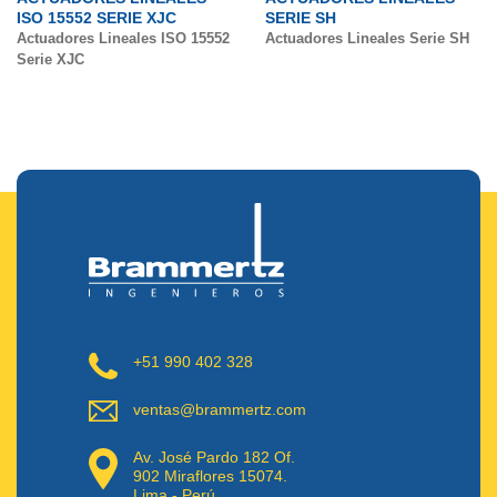
ISO 15552 SERIE XJC
SERIE SH
Actuadores Lineales ISO 15552
Actuadores Lineales Serie SH
Serie XJC
+51 990 402 328
ventas@brammertz.com
Av. José Pardo 182 Of.
902 Miraflores 15074.
Lima - Perú