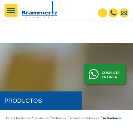
CONSULTA
EN LÍNEA
PRODUCTOS
Actuadores Lineales - ISO 15552 -Modelo STD, Serie A, Serie 3
Home
Productos
neumática
Metalwork
Actuadores
lineales