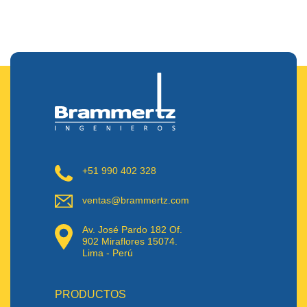
+51 990 402 328
ventas@brammertz.com
Av. José Pardo 182 Of.
902 Miraflores 15074.
Lima - Perú
PRODUCTOS