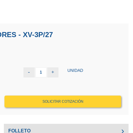
ES - XV-3P/27
UNIDAD
-
+
1
SOLICITAR COTIZACIÓN
FOLLETO