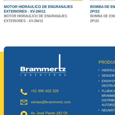
MOTOR HIDRAULICO DE ENGRANAJES
BOMBA DE EN
EXTERIORES - XV-2M/11
2P/22
MOTOR HIDRAULICO DE ENGRANAJES
BOMBA DE ENG
EXTERIORES - XV-2M/11
2P/22
PRODU
HIDRÁUL
SENSOR
ENSAYO
DESTRU
+51 990 402 328
FLUÍDIC
BRAMME
DISTRIB
ventas@brammertz.com
AUTORI
NEUMÁT
Av. José Pardo 182 Of.