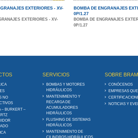
GRANAJES EXTERIORES - XV-
BOMBA DE ENGRANAJES EXTE
0P/1.27
RANAJES EXTERIORES - XV-
BOMBA DE ENGRANAJES EXTERI
0P/1.27
CTOS
SERVICIOS
SOBRE BRA
ICA
BOMBAS Y MOTORES
CONÓCENOS
HIDRÁULICOS
ES
EMPRESAS QUE
MANTENIMIENTO Y
S NO
CERTIFICACION
RECARGA DE
CTIVOS
NOTICIAS Y EV
ACUMULADORES
A – BURKERT –
HIDRÁULICOS
RTZ
FLUSHING DE SISTEMAS
UIDOR
HIDRÁULICOS
ZADO
MANTENIMIENTO DE
ICA
CILINDROS HIDRÁULICOS