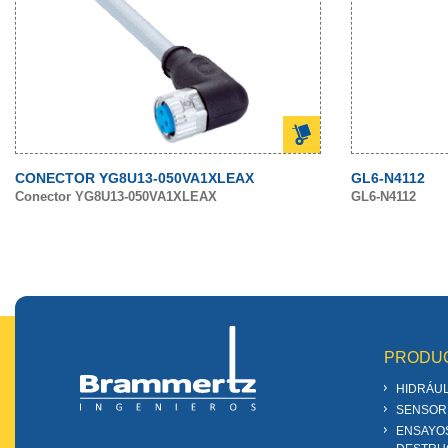
CONECTOR YG8U13-050VA1XLEAX
GL6-N4112
Conector YG8U13-050VA1XLEAX
GL6-N4112
PRODU
HIDRÁUL
SENSOR
ENSAYO