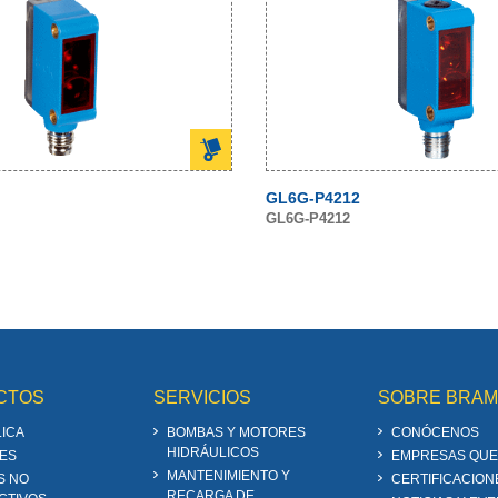
GL6G-P4212
GL6G-P4212
CTOS
SERVICIOS
SOBRE BRA
ICA
BOMBAS Y MOTORES
CONÓCENOS
HIDRÁULICOS
ES
EMPRESAS QUE
MANTENIMIENTO Y
S NO
CERTIFICACION
RECARGA DE