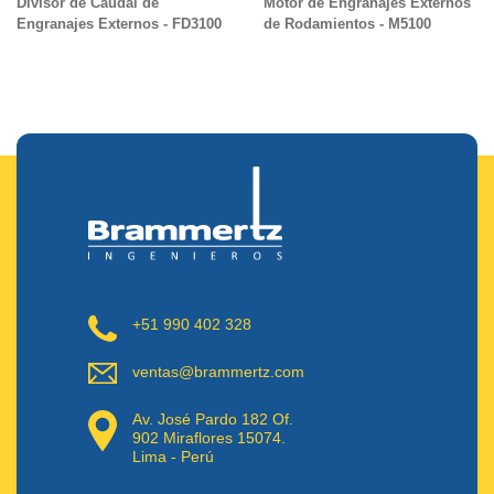
Divisor de Caudal de
Motor de Engranajes Externos
Engranajes Externos - FD3100
de Rodamientos - M5100
+51 990 402 328
ventas@brammertz.com
Av. José Pardo 182 Of.
902 Miraflores 15074.
Lima - Perú