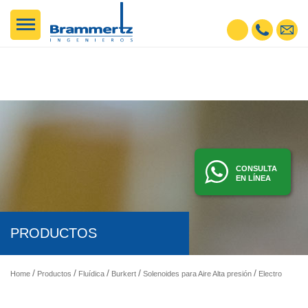
CONSULTA
EN LÍNEA
PRODUCTOS
Home
Productos
Fluídica
Burkert
Solenoides para Aire Alta presión
Electroválvulas - Solenoides