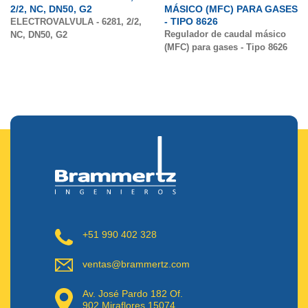
2/2, NC, DN50, G2
MÁSICO (MFC) PARA GASES
- TIPO 8626
ELECTROVALVULA - 6281, 2/2,
Regulador de caudal másico
NC, DN50, G2
(MFC) para gases - Tipo 8626
+51 990 402 328
ventas@brammertz.com
Av. José Pardo 182 Of.
902 Miraflores 15074.