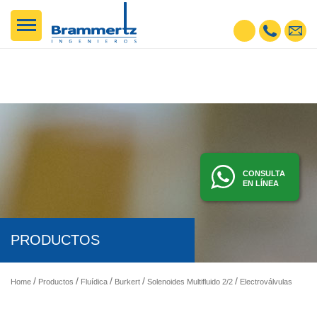
CONSULTA
EN LÍNEA
PRODUCTOS
Home
Productos
Fluídica
Burkert
Solenoides Multifluido 2/2
Electroválvulas - Solenoides