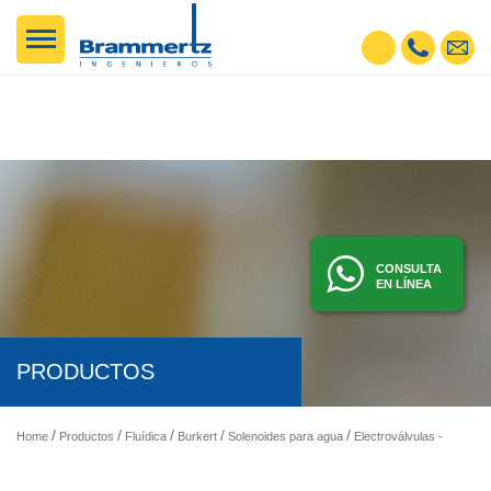
CONSULTA
EN LÍNEA
PRODUCTOS
Home
Productos
Fluídica
Burkert
Solenoides para agua
Electroválvulas - Solenoides