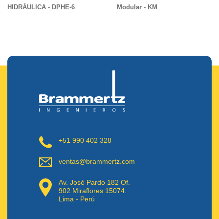
HIDRÁULICA - DPHE-6
Modular - KM
+51 990 402 328
ventas@brammertz.com
Av. José Pardo 182 Of.
902 Miraflores 15074.
Lima - Perú