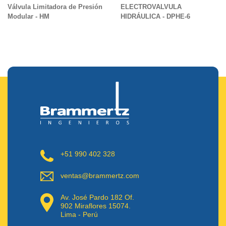
Válvula Limitadora de Presión
ELECTROVALVULA
Modular - HM
HIDRÁULICA - DPHE-6
+51 990 402 328
ventas@brammertz.com
Av. José Pardo 182 Of.
902 Miraflores 15074.
Lima - Perú