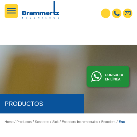
CONSULTA
EN LÍNEA
PRODUCTOS
Encoder Incremental DFS60B-S4PK10000
Home
Productos
Sensores
Sick
Encoders Incrementales
Encoders