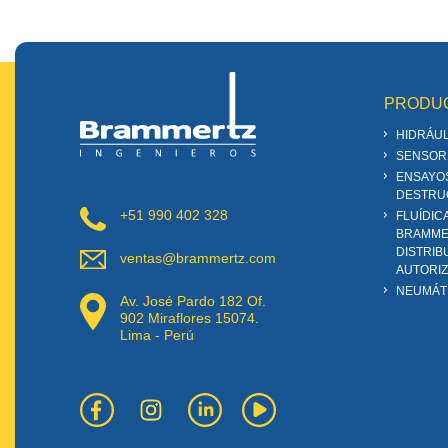
PRODU
HIDRÁUL
SENSOR
ENSAYO
DESTRU
+51 990 402 328
FLUÍDIC
BRAMME
DISTRIB
ventas@brammertz.com
AUTORI
NEUMÁT
Av. José Pardo 182 Of.
902 Miraflores 15074.
Lima - Perú