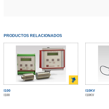
PRODUCTOS RELACIONADOS
I100
I10KV
I100
I10KV