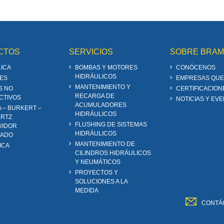
CTOS
SERVICIOS
SOBRE BRA
ICA
BOMBAS Y MOTORES
CONÓCENOS
HIDRÁULICOS
ES
EMPRESAS QUE
MANTENIMIENTO Y
S NO
CERTIFICACION
RECARGA DE
CTIVOS
NOTICIAS Y EV
ACUMULADORES
A – BURKERT –
HIDRÁULICOS
RTZ
FLUSHING DE SISTEMAS
UIDOR
HIDRÁULICOS
ZADO
MANTENIMIENTO DE
ICA
CILINDROS HIDRÁULICOS
Y NEUMÁTICOS
PROYECTOS Y
SOLUCIONES A LA
MEDIDA
CONTÁ