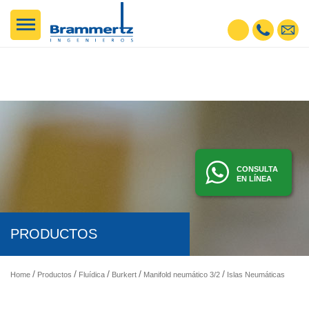
CONSULTA
EN LÍNEA
PRODUCTOS
Home
Productos
Fluídica
Burkert
Manifold neumático 3/2
Islas Neumáticas y Manifolds