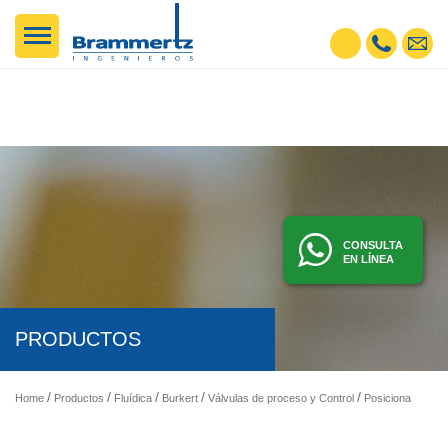
CONSULTA
EN LÍNEA
PRODUCTOS
Home
Productos
Fluídica
Burkert
Válvulas de proceso y Control
Posicionadores