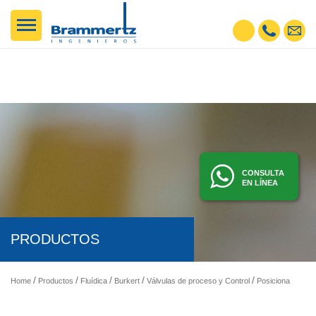
CONSULTA
EN LÍNEA
PRODUCTOS
Home
Productos
Fluídica
Burkert
Válvulas de proceso y Control
Posicionadores