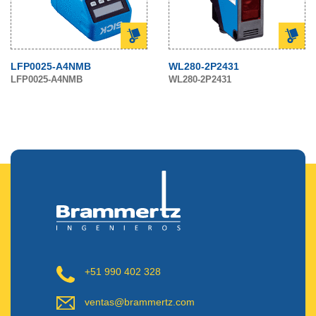
LFP0025-A4NMB
WL280-2P2431
LFP0025-A4NMB
WL280-2P2431
+51 990 402 328
ventas@brammertz.com