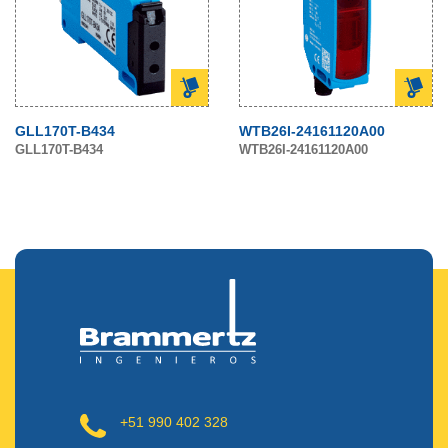
GLL170T-B434
WTB26I-24161120A00
GLL170T-B434
WTB26I-24161120A00
+51 990 402 328