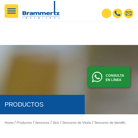
CONSULTA
EN LÍNEA
PRODUCTOS
Home
Productos
Sensores
Sick
Sensores de Visión
Sensores de Identificación y Visión