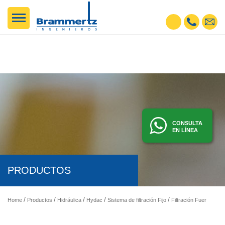
CONSULTA
EN LÍNEA
PRODUCTOS
Home
Productos
Hidráulica
Hydac
Sistema de filtración Fijo
Filtración Fuera de Línea Fija