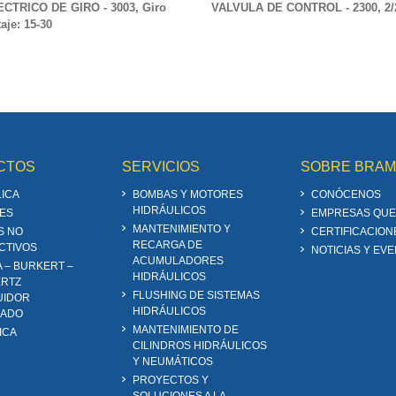
TRICO DE GIRO - 3003, Giro
VALVULA DE CONTROL - 2300, 2/2,
aje: 15-30
CTOS
SERVICIOS
SOBRE BRA
ICA
BOMBAS Y MOTORES
CONÓCENOS
HIDRÁULICOS
ES
EMPRESAS QUE
MANTENIMIENTO Y
S NO
CERTIFICACION
RECARGA DE
CTIVOS
NOTICIAS Y EV
ACUMULADORES
A – BURKERT –
HIDRÁULICOS
RTZ
FLUSHING DE SISTEMAS
UIDOR
HIDRÁULICOS
ZADO
MANTENIMIENTO DE
ICA
CILINDROS HIDRÁULICOS
Y NEUMÁTICOS
PROYECTOS Y