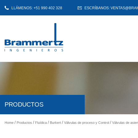
LLÁMENOS: +51 990 402 328
ESCRÍBANOS: VENTAS@BRA
PRODUCTOS
Home
Productos
Fluídica
Burkert
Válvulas de proceso y Control
Válvulas de asie