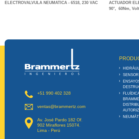
ELECTROVALVULA NEUMATICA - 6518, 230 VAC
ACTUADOR ELEC
90°, 60Nm, Volt
PRODU
HIDRÁUL
SENSOR
ENSAYO
DESTRU
+51 990 402 328
FLUÍDIC
BRAMME
DISTRIB
ventas@brammertz.com
AUTORI
NEUMÁT
Av. José Pardo 182 Of.
902 Miraflores 15074.
Lima - Perú