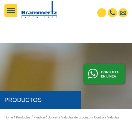
CONSULTA
EN LÍNEA
PRODUCTOS
Home
Productos
Fluídica
Burkert
Válvulas de proceso y Control
Válvulas de bola