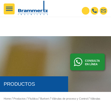
CONSULTA
EN LÍNEA
PRODUCTOS
Home
Productos
Fluídica
Burkert
Válvulas de proceso y Control
Válvulas de mariposa