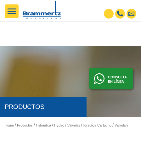
CONSULTA
EN LÍNEA
PRODUCTOS
Home
Productos
Hidráulica
Hydac
Válvulas Hidráulica Cartucho
Válvula limitadora de presión Tipo Cartucho