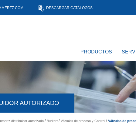
MMERTZ.COM
DESCARGAR CATÁLOGOS
PRODUCTOS
SERV
BUIDOR AUTORIZADO
Válvulas de proce
ammertz distribuidor autorizado
Burkert
Válvulas de proceso y Control