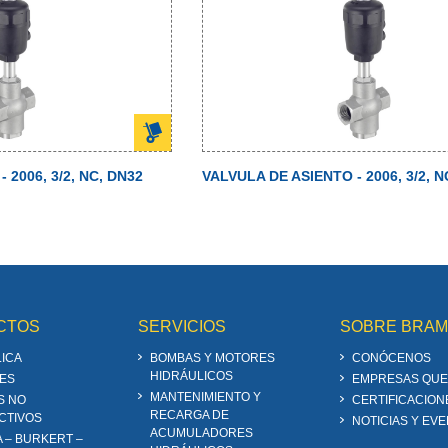
 2006, 3/2, NC, DN32
VALVULA DE ASIENTO - 2006, 3/2, N
CTOS
SERVICIOS
SOBRE BRA
ICA
BOMBAS Y MOTORES
CONÓCENOS
HIDRÁULICOS
ES
EMPRESAS QUE
MANTENIMIENTO Y
S NO
CERTIFICACION
RECARGA DE
CTIVOS
NOTICIAS Y EV
ACUMULADORES
A – BURKERT –