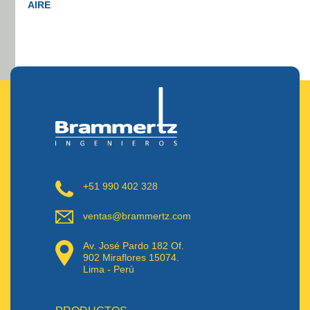
AIRE
+51 990 402 328
ventas@brammertz.com
Av. José Pardo 182 Of.
902 Miraflores 15074.
Lima - Perú