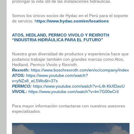
prolongar la vida útil de las instalaciones hidráulicas.
Somos los únicos socios de Hydac en el Perú para el soporte
de servicio.
h
ttps://www.hydac.com/en/locations
ATOS, HEDLAND, PERMCO VIVOLO Y REXROTH
“INDUSTRIA HIDRÁULICA PARA EL FUTURO”
Nuestra gran diversidad de productos y experiencia hace que
podamos trabajar también con grandes marcas como Atos,
Hedland, Permco Vivolo y Rexroth.
Rexroth:
https://www.boschrexroth.com/en/xc/company/index
ATOS:
https://www.youtube.com/watch?
v=yNZs8_eL5Wo&t=37s
PERMCO:
https://www.youtube.com/watch?v=L4t-KkXDavU
VIVOIL:
https://www.youtube.com/watch?v=lm7G00eCriI
Para mayor información contactarse con nuestros asesores
especializados.