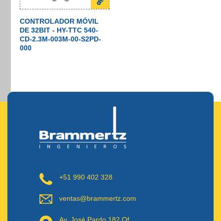
CONTROLADOR MÓVIL
DE 32BIT - HY-TTC 540-
CD-2.3M-003M-00-S2PD-
000
+51 990 402 328
ventas@brammertz.com
Av. José Pardo 182 Of.