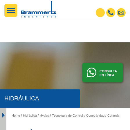
CONSULTA
EN LÍNEA
HIDRÁULICA
Home
Hidráulica
Hydac
Tecnología de Control y Conectividad
Controlador Móvil