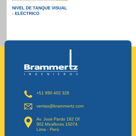
NIVEL DE TANQUE VISUAL
- ELÉCTRICO
+51 990 402 328
ventas@brammertz.com
Av. José Pardo 182 Of.
902 Miraflores 15074.
Lima - Perú