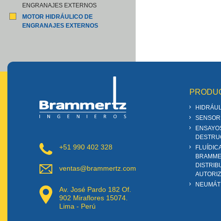
ENGRANAJES EXTERNOS
MOTOR HIDRÁULICO DE
ENGRANAJES EXTERNOS
PRODU
HIDRÁUL
SENSOR
ENSAYO
DESTRU
+51 990 402 328
FLUÍDIC
BRAMME
DISTRIB
ventas@brammertz.com
AUTORI
NEUMÁT
Av. José Pardo 182 Of.
902 Miraflores 15074.
Lima - Perú