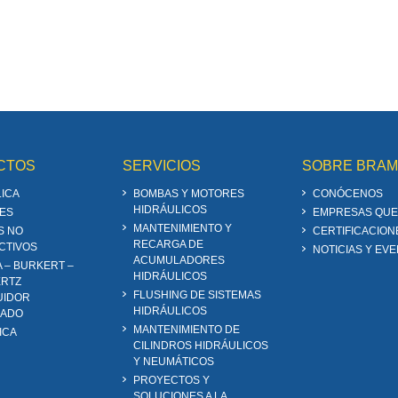
CTOS
SERVICIOS
SOBRE BRA
ICA
BOMBAS Y MOTORES
CONÓCENOS
HIDRÁULICOS
ES
EMPRESAS QUE
MANTENIMIENTO Y
S NO
CERTIFICACION
RECARGA DE
CTIVOS
NOTICIAS Y EV
ACUMULADORES
A – BURKERT –
HIDRÁULICOS
RTZ
FLUSHING DE SISTEMAS
UIDOR
HIDRÁULICOS
ZADO
MANTENIMIENTO DE
ICA
CILINDROS HIDRÁULICOS
Y NEUMÁTICOS
PROYECTOS Y
SOLUCIONES A LA