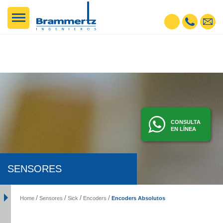
CONSULTA
EN LÍNEA
SENSORES
Encoders Absolutos
Home
Sensores
Sick
Encoders