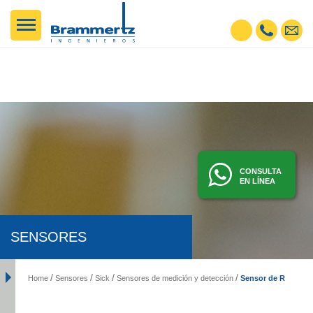
CONSULTA
EN LÍNEA
SENSORES
Sensor de Radar
Home
Sensores
Sick
Sensores de medición y detección