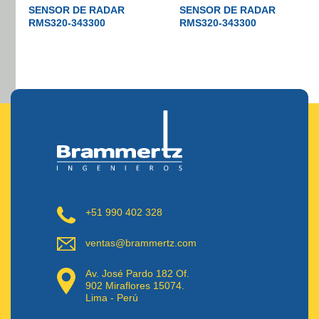
SENSOR DE RADAR
SENSOR DE RADAR
RMS320-343300
RMS320-343300
+51 990 402 328
ventas@brammertz.com
Av. José Pardo 182 Of.
902 Miraflores 15074.
Lima - Perú