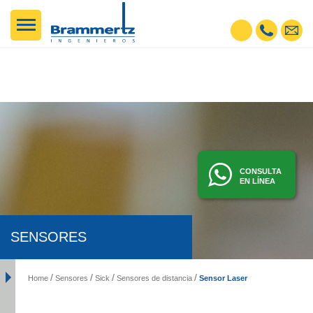
CONSULTA
EN LÍNEA
SENSORES
Sensor Laser
Home
Sensores
Sick
Sensores de distancia