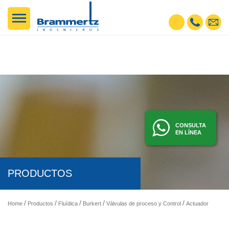
CONSULTA
EN LÍNEA
PRODUCTOS
Home
Productos
Fluídica
Burkert
Válvulas de proceso y Control
Actuadores Manuales