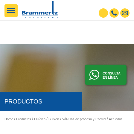
CONSULTA
EN LÍNEA
PRODUCTOS
Home
Productos
Fluídica
Burkert
Válvulas de proceso y Control
Actuadores Manuales