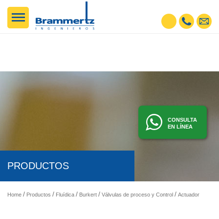
CONSULTA
EN LÍNEA
PRODUCTOS
Home
Productos
Fluídica
Burkert
Válvulas de proceso y Control
Actuadores Electricos