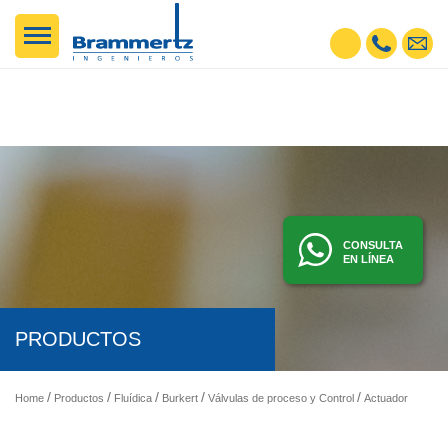
CONSULTA
EN LÍNEA
PRODUCTOS
Home
Productos
Fluídica
Burkert
Válvulas de proceso y Control
Actuadores Neumáticos