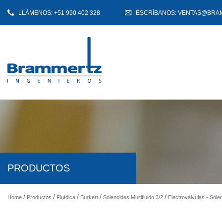
LLÁMENOS: +51 990 402 328
ESCRÍBANOS: VENTAS@BRA
PRODUCTOS
Home
Productos
Fluídica
Burkert
Solenoides Multifluido 3/2
Electroválvulas - Sole