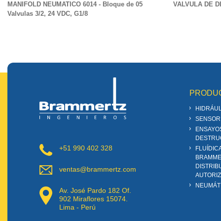
MANIFOLD NEUMATICO 6014 - Bloque de 05
VALVULA DE DI
Valvulas 3/2, 24 VDC, G1/8
PRODU
HIDRÁUL
SENSOR
ENSAYO
DESTRU
+51 990 402 328
FLUÍDIC
BRAMME
DISTRIB
ventas@brammertz.com
AUTORI
NEUMÁT
Av. José Pardo 182 Of.
902 Miraflores 15074.
Lima - Perú