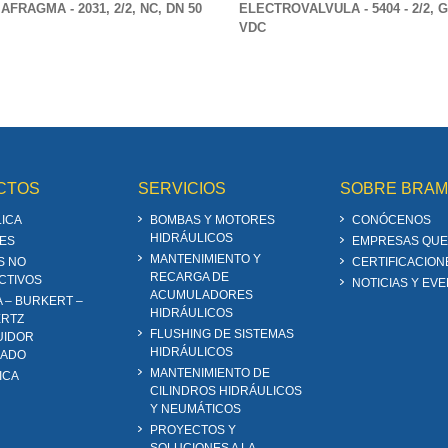
AFRAGMA - 2031, 2/2, NC, DN 50
ELECTROVALVULA - 5404 - 2/2, G1
VDC
CTOS
SERVICIOS
SOBRE BRA
ICA
BOMBAS Y MOTORES
CONÓCENOS
HIDRÁULICOS
ES
EMPRESAS QUE
MANTENIMIENTO Y
S NO
CERTIFICACION
RECARGA DE
CTIVOS
NOTICIAS Y EV
ACUMULADORES
A – BURKERT –
HIDRÁULICOS
RTZ
FLUSHING DE SISTEMAS
UIDOR
HIDRÁULICOS
ZADO
MANTENIMIENTO DE
ICA
CILINDROS HIDRÁULICOS
Y NEUMÁTICOS
PROYECTOS Y