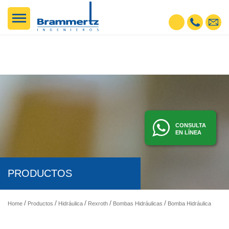
CONSULTA
EN LÍNEA
PRODUCTOS
Home
Productos
Hidráulica
Rexroth
Bombas Hidráulicas
Bomba Hidráulica de Pistones Axiales