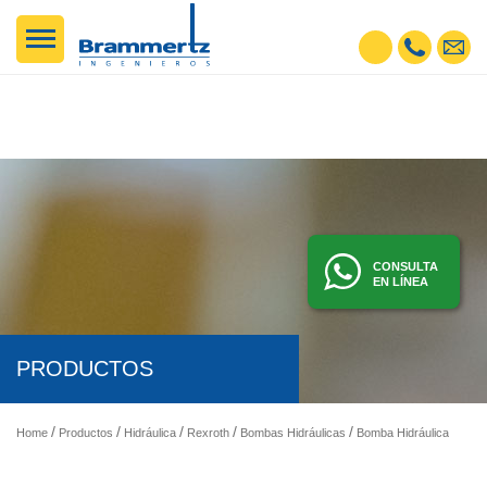
CONSULTA
EN LÍNEA
PRODUCTOS
Home
Productos
Hidráulica
Rexroth
Bombas Hidráulicas
Bomba Hidráulica de Pistones Axiales