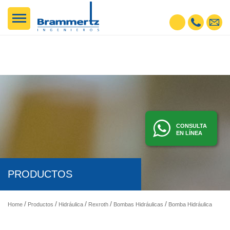
CONSULTA
EN LÍNEA
PRODUCTOS
Home
Productos
Hidráulica
Rexroth
Bombas Hidráulicas
Bomba Hidráulica de Pistones Axiales